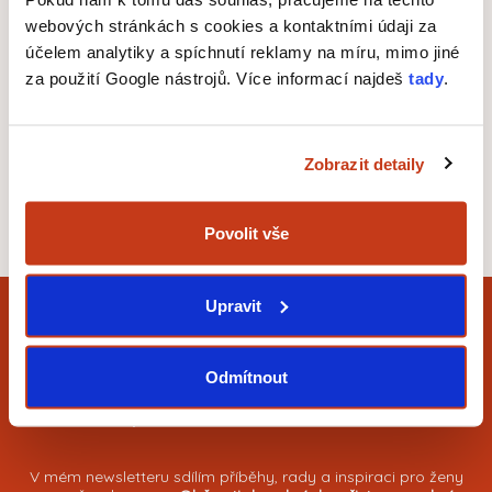
dispozici.
webových stránkách s cookies a kontaktními údaji za
účelem analytiky a spíchnutí reklamy na míru, mimo jiné
za použití Google nástrojů. Více informací najdeš
tady
.
Zobrazit detaily
ČÍST CELÝ ČLÁNEK NA HERO HERO
Povolit vše
Upravit
Co řeším jako žena
Odmítnout
podnikatelka?
V mém newsletteru sdílím příběhy, rady a inspiraci pro ženy