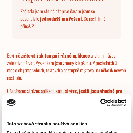
Začínala jsem stejně a teprve časem jsem se
posunula
k jednoduššímu řešení
. Co naší firmě
přináší?
Baví mě zjišťovat,
jak fungují různé aplikace
a jak mi můžou
zefektivnit život. Výsledkem jsou změny k lepšímu. V posledních 3
měsících jsme vybírali, testovali a postupně migrovali na několik nových
nástrojů.
Ošaháváme si různé aplikace sami, ať víme,
jestli jsou vhodné pro
naše potřeby
. Zjišťujeme, co nám funguje a co ne. 🌝
Zajímá nás, které z nich využívají
pokročilé know-how a
nejnovější AI
. Díky těmto nástrojům se nám otevírají zcela nové
Tato webová stránka používá cookies
možnosti automatizace a efektivity, které jsme dříve neměli k
Pokud nám k tomu dáš souhlas, pracujeme na těchto