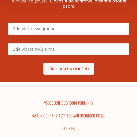
a muže v byznysu.
Občas ti do schránky přistane osobní
psaní.
PŘIHLÁSIT K ODBĚRU
VŠEOBECNÉ OBCHODNÍ PODMÍNKY
ZÁSADY OCHRANY A ZPRACOVÁNÍ OSOBNÍCH ÚDAJŮ
COOKIES