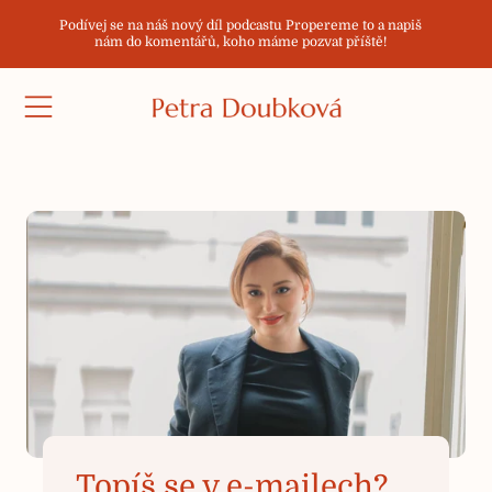
Podívej se na náš nový díl podcastu Propereme to a napiš
PŘEJÍT NA OBSAH
nám do komentářů, koho máme pozvat příště!
Topíš se v e-mailech?